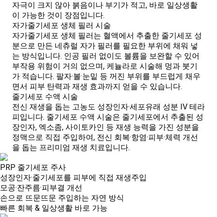
자극이 크지 않아 붉음이나 부기가 적고, 바로 일상생활
이 가능한 것이 장점입니다.
자가줄기세포 생체 필러 시술
자가줄기세포 생체 필러는 혈액에서 추출한 줄기세포 성
분으로 만든 네츄럴 자가 필러를 필요한 부위에 채워 넣
는 방식입니다. 인공 필러 없이도 볼륨을 보완할 수 있어
부작용 위험이 거의 없으며, 케뉼라로 시술해 멍과 붓기
가 적습니다. 팔자·볼·눈밑 등 꺼진 부위를 부드럽게 채우
면서 피부 탄력과 재생 효과까지 얻을 수 있습니다.
줄기세포 수액 시술
전신 재생을 돕는 고농도 성장인자·세포유래 성분 IV 테라
피입니다. 줄기세포 수액 시술은 줄기세포에서 추출된 성
장인자, 엑소좀, 사이토카인 등 재생 능력을 가진 성분을
정맥으로 직접 주입하여, 전신 회복·항염·피부·체력 개선
을 돕는 프리미엄 재생 치료입니다.
PRP 줄기세포 주사
성장인자·줄기세포를 피부에 직접 재생주입
모공·잔주름·피부결 개선
손으로 뜨문뜨문 주입하는 자연 방식
빠른 회복 & 일상생활 바로 가능