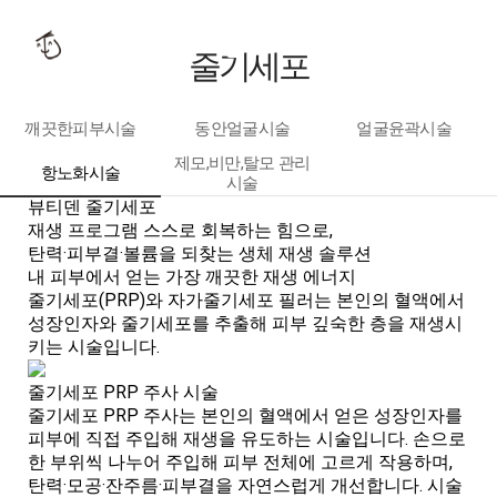
줄기세포
깨끗한피부시술
동안얼굴시술
얼굴윤곽시술
제모,비만,탈모 관리
항노화시술
시술
뷰티덴 줄기세포
재생 프로그램
스스로 회복하는 힘으로,
탄력·피부결·볼륨을 되찾는 생체 재생 솔루션
내 피부에서 얻는 가장 깨끗한 재생 에너지
줄기세포(PRP)와 자가줄기세포 필러는 본인의 혈액에서
성장인자와 줄기세포를 추출해 피부 깊숙한 층을 재생시
키는 시술입니다.
줄기세포 PRP 주사 시술
줄기세포 PRP 주사는 본인의 혈액에서 얻은 성장인자를
피부에 직접 주입해 재생을 유도하는 시술입니다. 손으로
한 부위씩 나누어 주입해 피부 전체에 고르게 작용하며,
탄력·모공·잔주름·피부결을 자연스럽게 개선합니다. 시술